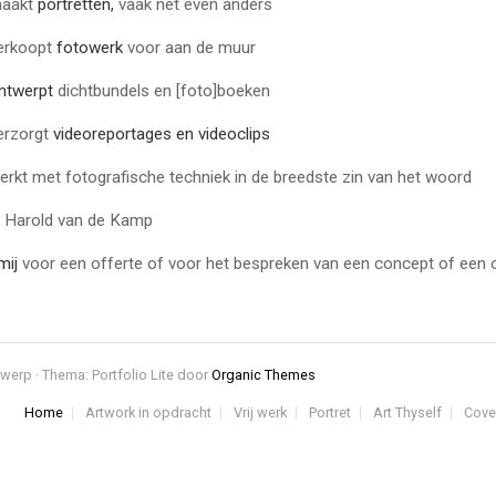
maakt
portretten,
vaak net even anders
erkoopt
fotowerk
voor aan de muur
ntwerpt
dichtbundels en [foto]boeken
erzorgt
videoreportages en videoclips
kt met fotografische techniek in de breedste zin van het woord
 Harold van de Kamp
mij
voor een offerte of voor het bespreken van een concept of een 
werp · Thema: Portfolio Lite door
Organic Themes
Home
Artwork in opdracht
Vrij werk
Portret
Art Thyself
Cove