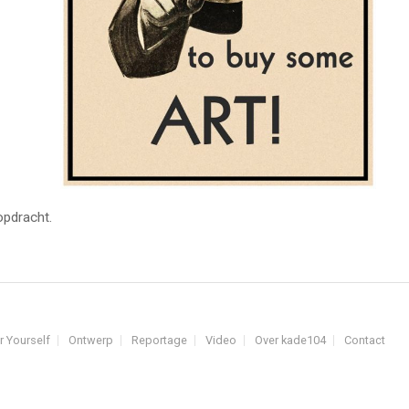
opdracht.
r Yourself
Ontwerp
Reportage
Video
Over kade104
Contact