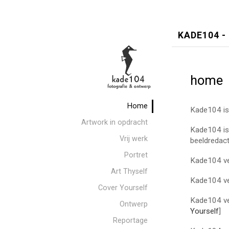
KADE104 -
home
Home
Kade104 is 
Artwork in opdracht
Kade104 is 
Vrij werk
beeldredac
Portret
Kade104 ve
Art Thyself
Kade104 v
Cover Yourself
Kade104 ver
Ontwerp
Yourself
]
Reportage