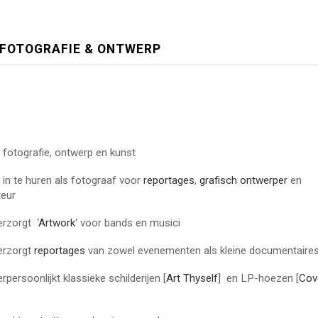
 FOTOGRAFIE & ONTWERP
fotografie, ontwerp en kunst
in te huren als fotograaf voor
reportages
,
grafisch ontwerper
en
teur
rzorgt ‘
Artwork
‘ voor bands en musici
erzorgt
reportages
van zowel evenementen als kleine documentaire
persoonlijkt klassieke schilderijen [
Art Thyself
] en LP-hoezen [
Cov